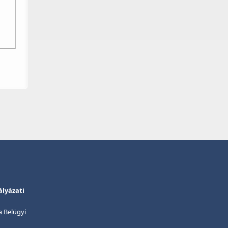
ályázati
(a Belügyi