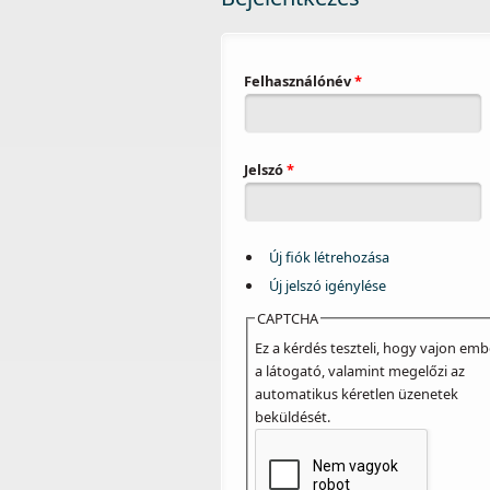
Felhasználónév
*
Jelszó
*
Új fiók létrehozása
Új jelszó igénylése
CAPTCHA
Ez a kérdés teszteli, hogy vajon emb
a látogató, valamint megelőzi az
automatikus kéretlen üzenetek
beküldését.