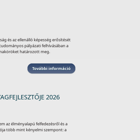
ág és az ellenálló képesség erősítését
i tudományos pályázati felhívásában a
témaköröket határozott meg.
További információ
REZILIENCIA 2026 - INTEGRÁLT
VÉDELEM ÉS A KRITIKUS
SZERVEZETEK ELLENÁLLÓ
KÉPESSÉGE A RENDVÉDELEMBEN
tartalommal kapcsolatosan
AGFEJLESZTŐJE 2026
em az élményalapú felfedezésről és a
ációja több mint kényelmi szempont: a