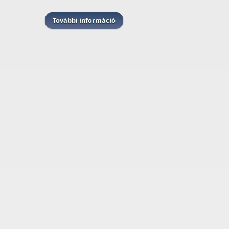
További információ
AZ ÉV RENDVÉDELMI DIGITÁLIS
TANANYAGFEJLESZTŐJE 2026
tartalommal kapcsolatosan